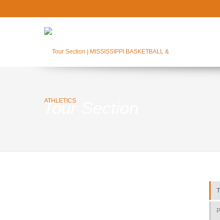
Tour Section
T
P