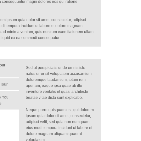
uia consequuntur magni dolores eos qui ratione
m ipsum quia dolor sit amet, consectetur, adipisci
odi tempora incidunt ut labore et dolore magnam
m ad minima veniam, quis nostrum exercitationem ullam
t aliquid ex ea commodi consequatur.
Tour
Sed ut perspiciatis unde omnis iste
natus error sit voluptatem accusantium
doloremque laudantium, totam rem
 Tour
aperiam, eaque ipsa quae ab illo
inventore veritatis et quasi architecto
e You
beatae vitae dicta sunt explicabo.
e
Neque porro quisquam est, qui dolorem
ipsum quia dolor sit amet, consectetur,
adipisci velit, sed quia non numquam
eius modi tempora incidunt ut labore et
dolore magnam aliquam quaerat
voluptatem.