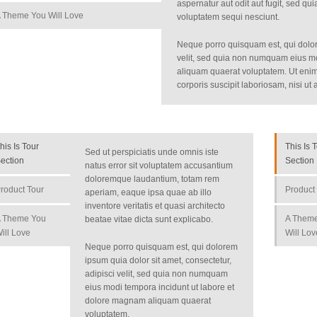
aspernatur aut odit aut fugit, sed q
 Theme You Will Love
voluptatem sequi nesciunt.
Neque porro quisquam est, qui dolore
velit, sed quia non numquam eius m
aliquam quaerat voluptatem. Ut eni
corporis suscipit laboriosam, nisi u
his Is Tour
This Is 
Sed ut perspiciatis unde omnis iste
ection
Section
natus error sit voluptatem accusantium
doloremque laudantium, totam rem
roduct Tour
Product
aperiam, eaque ipsa quae ab illo
inventore veritatis et quasi architecto
A Theme You
A Them
beatae vitae dicta sunt explicabo.
ill Love
Will Lov
Neque porro quisquam est, qui dolorem
ipsum quia dolor sit amet, consectetur,
adipisci velit, sed quia non numquam
eius modi tempora incidunt ut labore et
dolore magnam aliquam quaerat
voluptatem.