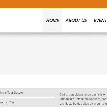
HOME
ABOUT US
EVENT
his Is Tour Section
Sed ut perspiciatis unde omnis iste
laudantium, totam rem aperiam, eaque
roduct Tour
architecto beatae vitae dicta sunt e