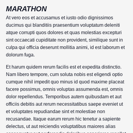
MARATHON
At vero eos et accusamus et iusto odio dignissimos
ducimus qui blanditiis praesentium voluptatum deleniti
atque corrupti quos dolores et quas molestias excepturi
sint occaecati cupiditate non provident, similique sunt in
culpa qui officia deserunt mollitia animi, id est laborum et
dolorum fuga.
Et harum quidem rerum facilis est et expedita distinctio.
Nam libero tempore, cum soluta nobis est eligendi optio
cumque nihil impedit quo minus id quod maxime placeat
facere possimus, omnis voluptas assumenda est, omnis
dolor repellendus. Temporibus autem quibusdam et aut
officiis debitis aut rerum necessitatibus saepe eveniet ut
et voluptates repudiandae sint et molestiae non
recusandae. Itaque earum rerum hic tenetur a sapiente
delectus, ut aut reiciendis voluptatibus maiores alias