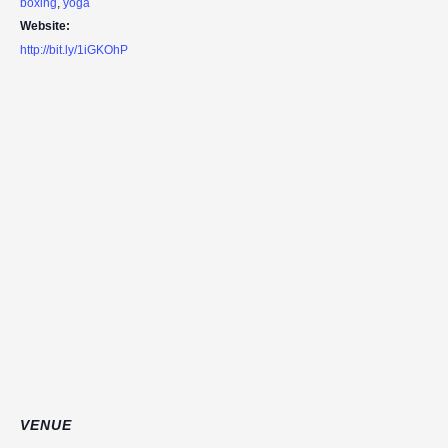
boxing
,
yoga
Website:
http://bit.ly/1iGKOhP
VENUE