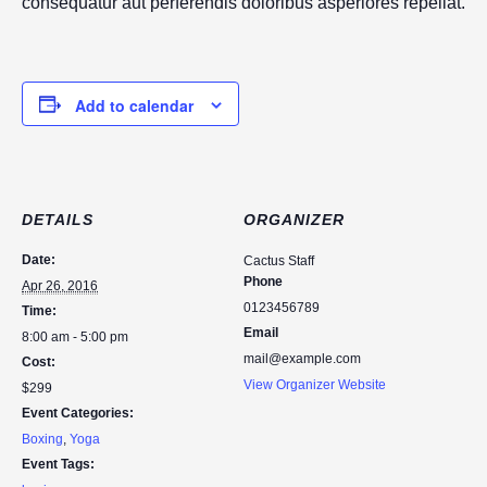
consequatur aut perferendis doloribus asperiores repellat.
Add to calendar
DETAILS
ORGANIZER
Date:
Cactus Staff
Phone
Apr 26, 2016
0123456789
Time:
Email
8:00 am - 5:00 pm
mail@example.com
Cost:
View Organizer Website
$299
Event Categories:
Boxing
,
Yoga
Event Tags: